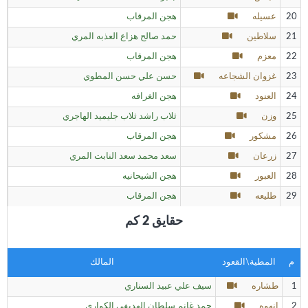
20
عسيله
هجن المرقاب
21
سلاطين
حمد صالح هزاع العذبه المري
22
معزم
هجن المرقاب
23
غزوان الشجاعه
حسن علي حسن المطوي
24
العنود
هجن الغرافه
25
وزن
ثلاب راشد ثلاب جليميد الهاجري
26
مشكور
هجن المرقاب
27
زرعان
سعد محمد سعد النابت المري
28
العبور
هجن الشيحانيه
29
طليعه
هجن المرقاب
حقايق 2 كم
م
المطية\القعود
المالك
1
طشاره
سيف علي عبيد السناري
2
انهوه
حمد غانم سلطان الهديفي الكواري