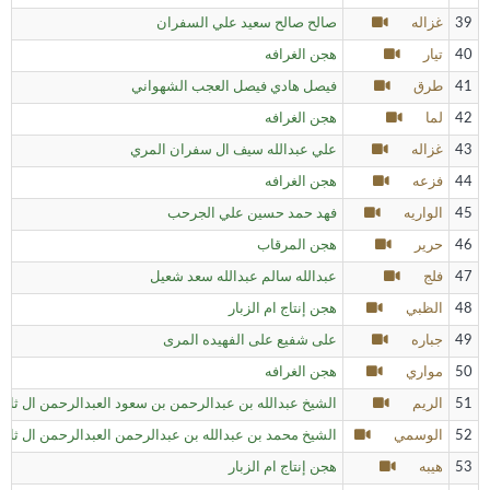
39
غزاله
صالح صالح سعيد علي السفران
40
تيار
هجن الغرافه
41
طرق
فيصل هادي فيصل العجب الشهواني
42
لما
هجن الغرافه
43
غزاله
علي عبدالله سيف ال سفران المري
44
فزعه
هجن الغرافه
45
الواريه
فهد حمد حسين علي الجرحب
46
حرير
هجن المرقاب
47
فلج
عبدالله سالم عبدالله سعد شعيل
48
الظبي
هجن إنتاج ام الزبار
49
جباره
على شفيع على الفهيده المرى
50
مواري
هجن الغرافه
51
الريم
الشيخ عبدالله بن عبدالرحمن بن سعود العبدالرحمن ال ثاني
52
الوسمي
الشيخ محمد بن عبدالله بن عبدالرحمن العبدالرحمن ال ثاني
53
هيبه
هجن إنتاج ام الزبار