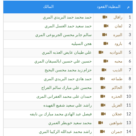
م
المطية\القعود
المالك
1
رافال
حمد محمد حمد البريدي المري
2
لفان
حمد سعيد حمد الغسل المري
3
النيره
سالم جابر محسن الجربوعى المري
4
بارود
هجن السيليه
5
الدواديه
علي طينان عايض العذبه المري
6
محبه
حسين علي حسين ابالسيقان المري
7
الذيب
حزام زيد محمد محسن البحيح
8
طماعه
حمد هادي حمد البريدي المري
9
الحاكم
محسن علي مبارك سالم الفراج
10
الحذره
حمدان على محمد الغفرانى المرى
11
الغزيل
راشد علي سعيد شفيع الفهيده
12
عجلان
فيصل عبد الهادي محمد مبارك بن نايفه
13
شواهين
محمد سعيد خويطر العمري
14
جمران
راشد محمد عبدالله الزكيبا المري