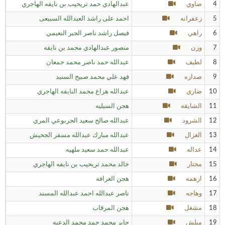
4
ضاوي
عبدالهادي حمد تريحيب بن نايفه الهاجري
5
زعفرانه
احمد على راشد العبدالله السبيعى
6
راهي
فيصل راشد ناصر الجبر النعيمي
7
وزن
منصور عبدالهادي محمد بن نايفه
8
لطيف
عبدالله حمد ناصر محمد جمعان
9
صداره
فهد علي محمد صبيح السنيد
10
ضاري
عبدالله هزاع محمد النايفه الهاجري
11
الشايقه
هجن السيليه
12
الشرود
عبدالله صالح سعيد الجربوعي المري
13
الغزال
عبدالله مبارك عبدالله مسفر الجحيش
14
عداله
عبدالله حمد سعيد ملهيه
15
مختار
خالد محمد تريحيب بن نايفه الهاجري
16
ازهمه
هجن الغرافه
17
وهاجه
ناصر عبدالله احمد عبدالله المسند
18
مشغل
هجن المرقاب
19
مبلش
جابر محمد حمد محمد الدعيه