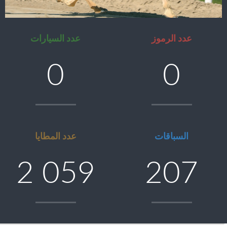
عدد الرموز
عدد السيارات
0
0
السباقات
عدد المطايا
2 059
207