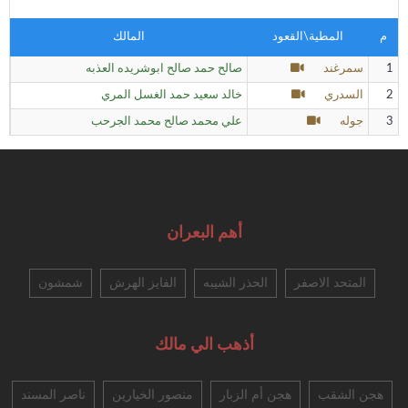
م
المطية\القعود
المالك
1
سمرغند
صالح حمد صالح ابوشريده العذبه
2
السدري
خالد سعيد حمد الغسل المري
3
جوله
علي محمد صالح محمد الجرحب
أهم البعران
المتحد الاصفر
الحذر الشيبه
الفايز الهرش
شمشون
أذهب الي مالك
هجن الشقب
هجن أم الزبار
منصور الخيارين
ناصر المسند