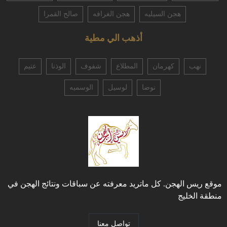
هجن السيليه
هجن الغرافه
صالح القمرا
أذهب الي مطية
نهب
كهرمان
المطلاع
شفوف
الوذنا
عتيم
نوضا
لوسيل
الوسميه
موقع ريس الهجن. كل ماتريد معرفته عن سباقات ونتائج الهجن في
منطقة الخليج
تواصل معنا