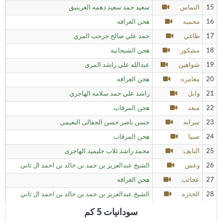
15
التماس
سعيد حمد سعيد دهمه الغرينيق
16
محميه
هجن الغرافه
17
طاغي
حمد علي صالح جرحب المري
18
مشكور
هجن الشيحانيه
19
شواهين
عبدالله علي راشد المري
20
مغامره
هجن الغرافه
21
وابل
راشد علي حمد سلامه الهاجري
22
مبعد
هجن المرقاب
23
سرابه
حسن ناصر حسن الجفالى النعيمى
24
صبيا
هجن المرقاب
25
النايف
محمد راشد ثلاب جليميد الهاجرى
26
وغش
الشيخ عبدالعزيز بن حمد بن خالد بن احمد ال ثاني
27
عجائب
هجن الغرافه
28
الحذره
الشيخ عبدالعزيز بن حمد بن خالد بن احمد ال ثاني
سودانيات 5 كم