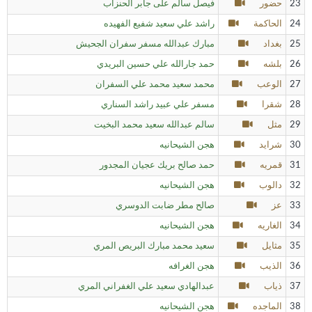
23
حضور
فيصل سالم على جابر الحنزاب
24
الحاكمة
راشد علي سعيد شفيع الفهيده
25
بغداد
مبارك عبدالله مسفر سفران الجحيش
26
بلشه
حمد جارالله علي حسين البريدي
27
الوعب
محمد سعيد محمد علي السفران
28
شقرا
مسفر علي عبيد راشد السناري
29
مثل
سالم عبدالله سعيد محمد البخيت
30
شرايد
هجن الشيحانيه
31
قمريه
حمد صالح بريك عجيان المجدور
32
دالوب
هجن الشيحانيه
33
عز
صالح مطر ضابت الدوسري
34
الغاريه
هجن الشيحانيه
35
مثايل
سعيد محمد مبارك البريص المري
36
الذيب
هجن الغرافه
37
ذياب
عبدالهادي سعيد علي الغفراني المري
38
الماجده
هجن الشيحانيه