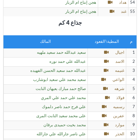
54
هداد
هجن إنتاج ام الزبار
55
غند
هجن إنتاج ام الزبار
جذاع 4 كم
م
المطية\القعود
المالك
1
اجيال
سعيد عبدالله حمد سعيد ملهيه
2
الاسد
عبدالله علي حمد نوره
3
غنيمه
عبدالله حمد سعيد الحسن الفهيده
4
الواعي
سعيد محمد علي سعيد ابوشارب
5
شرهه
صالح حمد مبارك بعيهان النابت
6
فولاذ
محمد علي حمد علي المري
7
رسميه
علي فرج حمد ناصر دلموك
8
عفرين
على محمد سعيد النابت المرى
9
موارد
محمد بخيت حميدى برقان
10
الحذر
علي ناصر جارالله علي جارالله