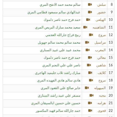
8
مبلش
سالم محمد حمد الانقح المري
9
حضور
عبدالهادي سالم مسعود قطامي المري
10
الهيلعى
حمد فرج حمد ناصر دلموك
11
الشاهينيه
سعيد محمد مبارك البريص المري
12
مروع
ربيح فراج جارالله العجمي
13
مراسيل
محمد سالم محمد سالم جهويل
14
المعرب
محمد عبيد علي عبيد السناري
15
معالي
حمد فرج حمد ناصر دلموك
16
شاهين
ناصر علي علي النجم المري
17
كلايف
مبارك راشد ثلاب جليميد الهاجري
18
مروح
هادي سالم هادي الفهيده المري
19
الميهوله
جابر صالح علي القعود المري
20
محبه
مسفر علي عبيد راشد السناري
21
هزامه
حسين علي حسين ابالسيقان المري
22
فحوى
حمد جارالله سالم فهيد المكسور