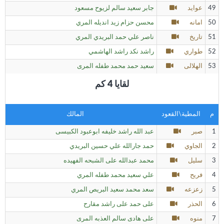
49
عوايد
جابر سعيد سالم لزيوح مسعود
50
امانه
محسن حزام زيد انديله المري
51
تاريخ
ناصر علي حمد البريدي المري
52
طواري
راشد نكد راشد الهاشمي
53
الهلالى
سعيد حمد محمد طفله المرى
لقايا 4 كم
م
المطية\القعود
المالك
1
صبر
عبد الله راشد خليفه ابوعبود الكبيسى
2
الجاوي
حمد جارالله علي حسين البريدي
3
سليل
محمد عبدالله على الشبحه الفهيده
4
فريح
علي سعيد محمد طفله المري
5
زعزعه
سعد محمد سعيد البريص المري
6
الحذر
على حمد على راشد مقارح
7
منوه
على هادى سالم العذبه المرى