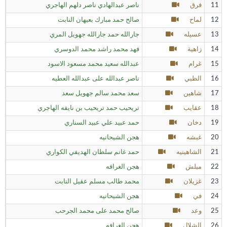
11
فرق
ناصر عبدالهادي ناصر دلهم الهاجري
12
لماح
صالح حمد مبارك بعيهان النابت
13
عسيله
جارالله حمد جارالله جهويل المري
14
زاهية
فهد محمد راشد محمد الدوسري
15
غرام
عبدالله سعيد محمد مسعود الاسود
16
الظبي
ناصر عبدالله على عبدالله العطيه
17
شاهين
سعد محمد سالم جهويل سعد
18
عقايب
تريحيب حمد تريحيب بن نايفه الهاجري
19
دخان
حمد عبيد علي عبيد السناري
20
غبشه
هجن الشيحانيه
21
الشاهينيه
حمد غانم سلطان الهديفي الكواري
22
مبلش
هجن الغرافه
23
غزيلان
محمد طالب مسلم عقيل النابت
24
في
هجن الشيحانيه
25
وعد
صالح محمد على محمد الجرحب
26
الشلال
هجن الغرافه