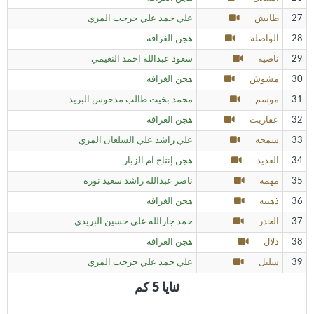
27
طايش
علي حمد علي جرحب المري
28
الواصله
هجن الغرافه
29
ناصيه
سعود عبدالله احمد النعيمي
30
مشوش
هجن الغرافه
31
موسم
محمد بخيت طالب مدحوس البريد
32
عفاريت
هجن الغرافه
33
سمحه
علي راشد علي السلعان المري
34
العديد
هجن إنتاج ام الزبار
35
مهمه
ناصر عبدالله راشد سعيد نوره
36
ذهيبه
هجن الغرافه
37
الحذر
حمد جارالله علي حسين البريدي
38
دلال
هجن الغرافه
39
سليل
علي حمد علي جرحب المري
ثنايا 5 كم