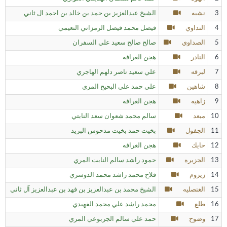
3
نشبه
الشيخ عبدالعزيز بن حمد بن خالد بن احمد ال ثاني
4
النداوي
فيصل محمد فيصل الرمزاني النعيمي
5
الصداوي
صالح صالح سعيد علي السفران
6
النادر
هجن الغرافه
7
لبرقه
علي سعيد ناصر دلهم الهاجري
8
شاهين
علي حمد علي البحيح المري
9
زاهيه
هجن الغرافه
10
مبعد
سالم محمد شعوان سعد النابتي
11
الجفول
بخيت حمد بخيت مدحوس البريد
12
حايك
هجن الغرافه
13
الجزيره
حمود راشد سالم النابت المري
14
زيزوم
فلاح محمد راشد محمد الدوسري
15
الغنصليه
الشيخ محمد بن عبدالعزيز بن فهد بن عبدالعزيز آل ثاني
16
طلع
محمد راشد علي محمد الفهيدي
17
وضوح
حمد علي سالم الجربوعي المري