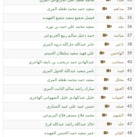
33
شذا
محمد سعيد علي الجربوعي المري
34
مداهم
سعيد حمد محمد طفله المرى
35
ملاذ
فيصل شفيع سعيد شفيع الفهيده
36
نجد
سعيد محمد علي حمد بن نوره
37
مياسه
حمد دخيل سالم ربيع الجربوعي
38
ثاعي
جابر عبدالله جارالله ذروه المري
39
الهاجس
علي فهيد سعيد سلطان الحنيتم
40
سحايب
عبدالهادي حمد تريحيب بن نايفه الهاجري
41
قمه
ناصر سعيد عبدالله الحول المري
42
محلل
سعيد حمد محمد طفله المرى
43
العنود
مبارك راشد سالم النابت المري
44
الفولت
خليل عبدالهادي خليل الشهواني الهاجري
45
ضجه
حسن عبيد علي عبيد السناري
46
الشهم
محمد فلاح مسفر فلاح اليربوعي
47
جلد
خالد عبدالله راشد عبدالله قرح
48
الفايز
عمر سعيد حمد الحسن الفهيده