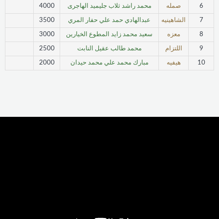
6
صمله
محمد راشد ثلاب جليميد الهاجرى
4000
7
الشاهينيه
عبدالهادي حمد علي حفار المري
3500
8
معزه
سعيد محمد زايد المطوع الخيارين
3000
9
اللتزام
محمد طالب عقيل النابت
2500
10
هيفيه
مبارك محمد علي محمد حيدان
2000