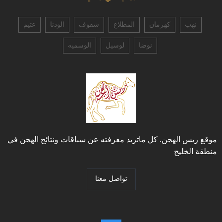
نهب
كهرمان
المطلاع
شفوف
الوذنا
عتيم
نوضا
لوسيل
الوسميه
موقع ريس الهجن. كل ماتريد معرفته عن سباقات ونتائج الهجن في
منطقة الخليج
تواصل معنا