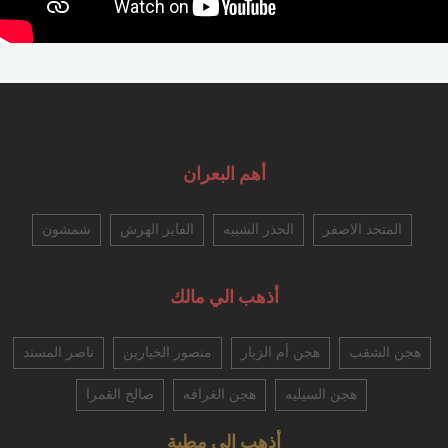
أهم البعران
المتحد الاصفر
الحذر الشيبه
الفايز الهرش
شمشون
أذهب الي مالك
هجن الشقب
هجن أم الزبار
منصور الخيارين
ناصر المسند
هجن السيليه
هجن الغرافه
صالح القمرا
أذهب الي مطية