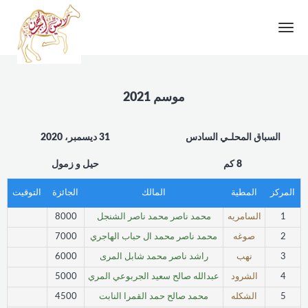
Toggle
navigation
موسم 2021
السباق المحلـي السادس
31 ديسمبر، 2020
8 كم
حيل و زمول
المركز
المطية
المالك
الجائزة
التوقيت
1
السامريه
محمد ناصر محمد ناصر الشنجل
8000
2
صوغه
محمد ناصر محمد ال حباب الهاجري
7000
3
نهب
راشد ناصر محمد شابل المرى
6000
4
الشرود
عبدالله صالح سعيد الجربوعي المري
5000
5
الشكله
محمد صالح حمد القمرا النابت
4500