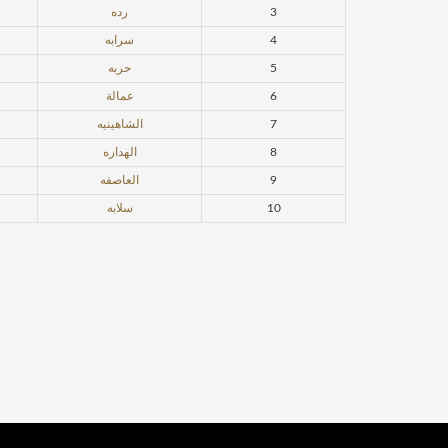
3
رده
4
سرابه
5
حربه
6
عمالة
7
الشاهينيه
8
الهداره
9
العاصفه
10
سلابه