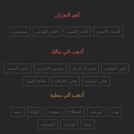
أهم البعران
المتحد الاصفر
الحذر الشيبه
الفايز الهرش
شمشون
أذهب الي مالك
هجن الشقب
هجن أم الزبار
منصور الخيارين
ناصر المسند
هجن السيليه
هجن الغرافه
صالح القمرا
أذهب الي مطية
نهب
كهرمان
المطلاع
شفوف
الوذنا
عتيم
نوضا
لوسيل
الوسميه