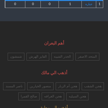
1
جباره
1
0
0
0
أهم البعران
المتحد الاصفر
الحذر الشيبه
الفايز الهرش
شمشون
أذهب الي مالك
هجن الشقب
هجن أم الزبار
منصور الخيارين
ناصر المسند
هجن السيليه
هجن الغرافه
صالح القمرا