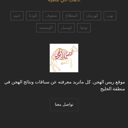
أذهب الي مطية
نهب
كهرمان
المطلاع
شفوف
الوذنا
عتيم
نوضا
لوسيل
الوسميه
موقع ريس الهجن. كل ماتريد معرفته عن سباقات ونتائج الهجن في
منطقة الخليج
تواصل معنا