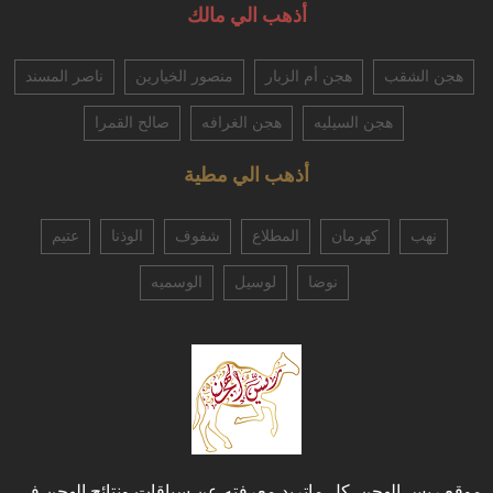
أذهب الي مالك
هجن الشقب
هجن أم الزبار
منصور الخيارين
ناصر المسند
هجن السيليه
هجن الغرافه
صالح القمرا
أذهب الي مطية
نهب
كهرمان
المطلاع
شفوف
الوذنا
عتيم
نوضا
لوسيل
الوسميه
موقع ريس الهجن. كل ماتريد معرفته عن سباقات ونتائج الهجن في