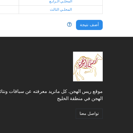
المحلـي الـرابـع
المحلـي الثالث
أضف نتيجة
موقع ريس الهجن. كل ماتريد معرفته عن سباقات ونتائ
الهجن في منطقة الخليج
تواصل معنا