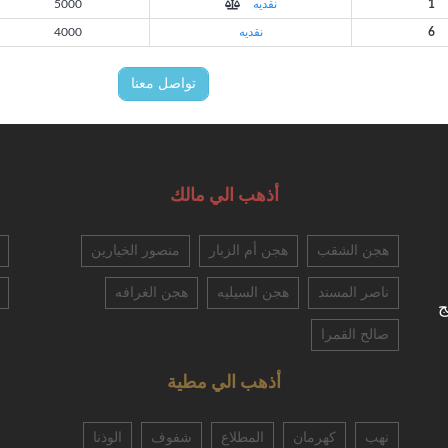
1
نقديه
5000
6
نقديه
4000
تواصل معنا
أذهب الي مالك
هجن الشقب
هجن أم الزبار
منصور الخيارين
ناصر المسند
هجن السيليه
هجن الغرافه
ج
صالح القمرا
أذهب الي مطية
نهب
كهرمان
المطلاع
شفوف
الوذنا