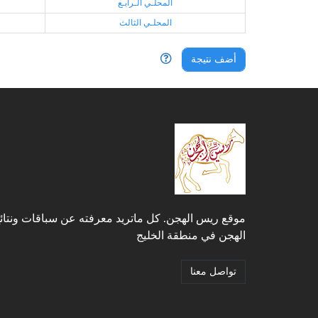
المحلـي الـرابـع
المحلـي الثالث
أضف نتيجة
موقع ريس الهجن. كل ماتريد معرفته عن سباقات ونتائ
الهجن في منطقة الخليج
تواصل معنا