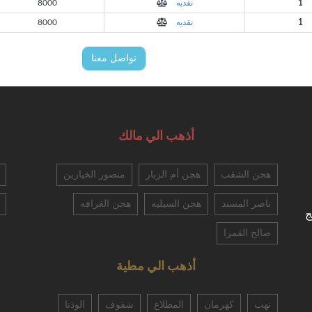
1
نقديه
8000
1
نقديه
8000
تواصل معنا
أذهب الي مالك
هجن الشقب
هجن أم الزبار
منصور الخيارين
ناصر المسند
هجن السيليه
هجن الغرافه
ج
صالح القمرا
أذهب الي مطية
نهب
كهرمان
المطلاع
شفوف
الوذنا