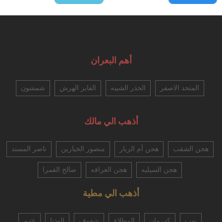
أهم البعران
المتحد الاصفر
الحذر الشيبه
الفايز الهرش
شمشون
أذهب الي مالك
هجن الشقب
هجن أم الزبار
منصور الخيارين
ناصر المسند
هجن السيليه
هجن الغرافه
صالح القمرا
أذهب الي مطية
نهب
كهرمان
المطلاع
شفوف
الوذنا
عتيم