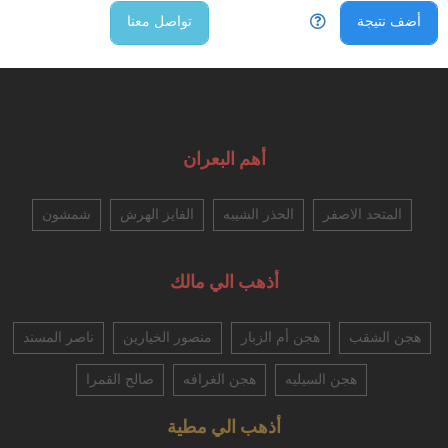
أضف نتيجة
تواصل معنا
أهم البعران
المتحد الاصفر
الحذر الشيبه
الفايز الهرش
شمشون
أذهب الي مالك
هجن الشقب
هجن أم الزبار
منصور الخيارين
ناصر المسند
هجن السيليه
هجن الغرافه
صالح القمرا
أذهب الي مطية